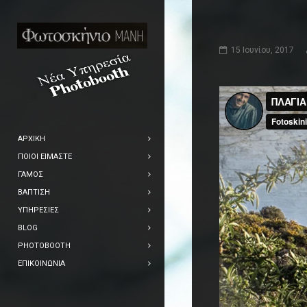
15 Ιουνίου, 2017
ΑΡΧΙΚΉ
ΠΟΙΟΙ ΕΊΜΑΣΤΕ
ΓΆΜΟΣ
ΒΆΠΤΙΣΗ
ΥΠΗΡΕΣΊΕΣ
BLOG
PHOTOBOOTH
ΕΠΙΚΟΙΝΩΝΊΑ