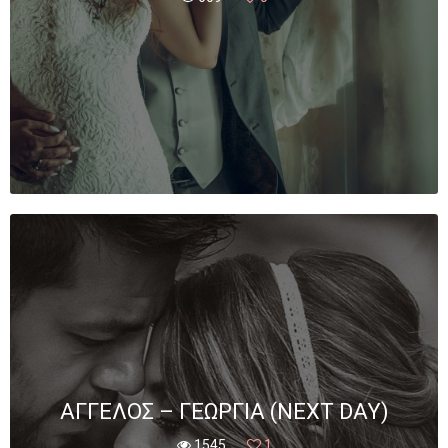
ΆΓΓΕΛΟΣ – ΓΕΩΡΓΊΑ (NEXT DAY)
1545
1