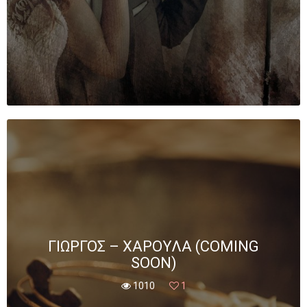
ΓΙΏΡΓΟΣ – ΧΑΡΟΎΛΑ (COMING
SOON)
1010
1