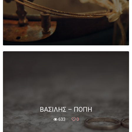
ΒΑΣΊΛΗΣ – ΠΌΠΗ
633
0