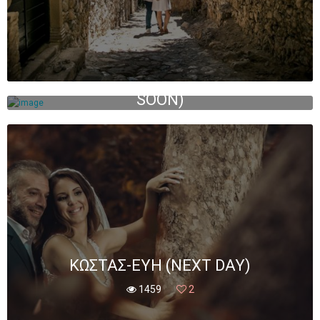
ΆΓΓΕΛΟΣ – ΓΕΩΡΓΊΑ (COMING
SOON)
905
1
ΚΏΣΤΑΣ-ΕΎΗ (NEXT DAY)
1459
2