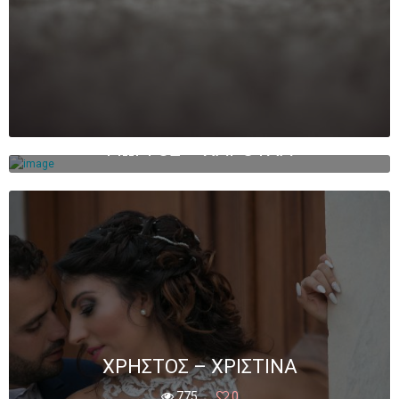
ΓΙΏΡΓΟΣ – ΧΑΡΟΎΛΑ
661
0
ΧΡΉΣΤΟΣ – ΧΡΙΣΤΊΝΑ
775
0