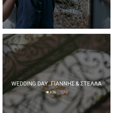
WEDDING DAY…ΓΙΆΝΝΗΣ & ΣΤΈΛΛΑ
636
0