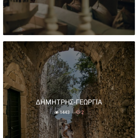
ΔΗΜΉΤΡΗΣ-ΓΕΩΡΓΊΑ
1443
2