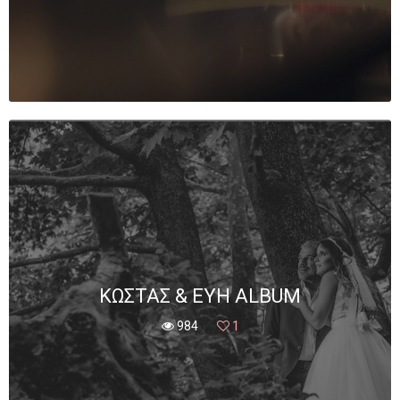
ΚΏΣΤΑΣ & ΕΎΗ ALBUM
984
1