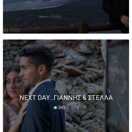
NEXT DAY…ΓΙΆΝΝΗΣ & ΣΤΈΛΛΑ
545
0